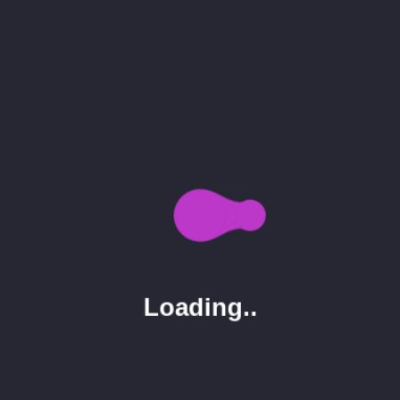
Dignissim cras tincidunt lobortis feugiat vivamus
at augue eget arcu. Enim facilisis gravida neque
convallis. Nibh tortor id aliquet lectus proin nibh nisl
condimentum id.
Lorem ipsum dolor sit amet, consectetur
adipiscing elit, sed do eiusmod tempor incididunt
ut labore et dolore magna aliqua. Venenatis
lectus magna fringilla urna porttitor rhoncus dolor
purus non. Iaculis at erat pellentesque adipiscing.
Iaculis at erat pellentesque adipiscing commodo
elit at. Et sollicitudin ac orci phasellus egestas
tellus rutrum tellus.
Loading..
DISPLAY
IMAGE
POST
SINGLE