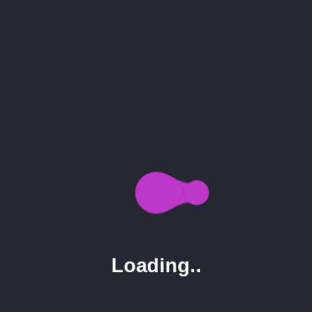
Nec sagittis aliquam malesuada bibendum arcu
vitae elementum curabitur vitae. Ut eu sem
integer vitae justo eget magna fermentum.
Dignissim cras tincidunt lobortis feugiat vivamus
at augue eget arcu. Enim facilisis gravida neque
convallis. Nibh tortor id aliquet lectus proin nibh nisl
condimentum id.
Lorem ipsum dolor sit amet, consectetur
adipiscing elit, sed do eiusmod tempor incididunt
ut labore et dolore magna aliqua. Venenatis
lectus magna fringilla urna porttitor rhoncus dolor
purus non. Iaculis at erat pellentesque adipiscing.
Iaculis at erat pellentesque adipiscing commodo
elit at. Et sollicitudin ac orci phasellus egestas
Loading..
tellus rutrum tellus.