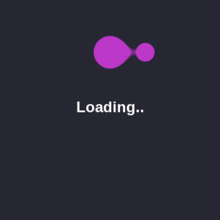
elit at. Et sollicitudin ac orci phasellus egestas
tellus rutrum tellus.
DISPLAY
IMAGE
POST
SINGLE
Loading..
Roy Pitts
DIRECTOR
orem ipsum dolor sit amet, consectetur
adipiscing elit, sed do eiusmod tempor
incididunt ut labore et dolore magna aliqua.
Venenatis lectus magna fringilla urna porttitor